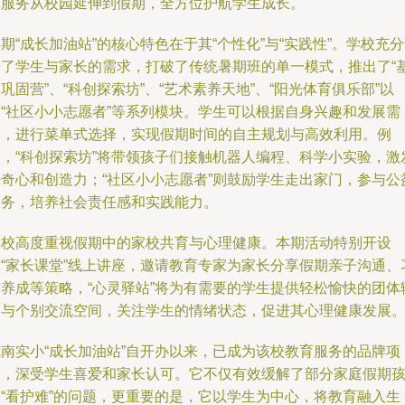
育服务从校园延伸到假期，全方位护航学生成长。
期“成长加油站”的核心特色在于其“个性化”与“实践性”。学校充
研了学生与家长的需求，打破了传统暑期班的单一模式，推出了“
巩固营”、“科创探索坊”、“艺术素养天地”、“阳光体育俱乐部”以
及“社区小小志愿者”等系列模块。学生可以根据自身兴趣和发展需
要，进行菜单式选择，实现假期时间的自主规划与高效利用。例
如，“科创探索坊”将带领孩子们接触机器人编程、科学小实验，激
好奇心和创造力；“社区小小志愿者”则鼓励学生走出家门，参与公
服务，培养社会责任感和实践能力。
学校高度重视假期中的家校共育与心理健康。本期活动特别开设
了“家长课堂”线上讲座，邀请教育专家为家长分享假期亲子沟通、
惯养成等策略，“心灵驿站”将为有需要的学生提供轻松愉快的团体
导与个别交流空间，关注学生的情绪状态，促进其心理健康发展
城南实小“成长加油站”自开办以来，已成为该校教育服务的品牌项
目，深受学生喜爱和家长认可。它不仅有效缓解了部分家庭假期
子“看护难”的问题，更重要的是，它以学生为中心，将教育融入生