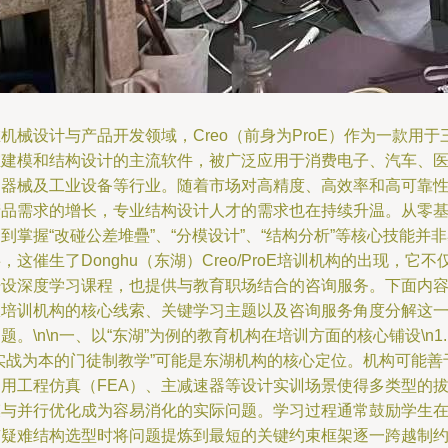
机械设计与产品开发领域，Creo（前身为ProE）作为一款用于
维建模和结构设计的主流软件，被广泛应用于消费电子、汽车、
疗器械及工业设备等行业。随着市场对高精度、高效率和高可靠
产品需求的增长，专业结构设计人才的需求也在持续升温。从零
到掌握“改碰公差堆疊”、“分模设计”、“结构分析”等核心技能并
，这催生了Donghu（东湖）Creo/ProE培训机构的出现，它不
开设深度学习课程，也提供与教育职场结合的咨询服务。下面内
从培训机构的核心线索、关键学习主题以及咨询服务角度分解这
题。\n\n一、以“东湖”为例的教育机构在培训方面的核心铺设\n1.
“实战为本的门徒制教学”可能是东湖机构的核心定位。机构可能善
利用工程仿真（FEA）、主减速器等设计实训场景使得多类型的
模与并行优化成为容易消化的实际问题。学习过程通常鼓励学生
有疑难结构选型时将问题提炼到最短的关键约束框架逐一跨越制