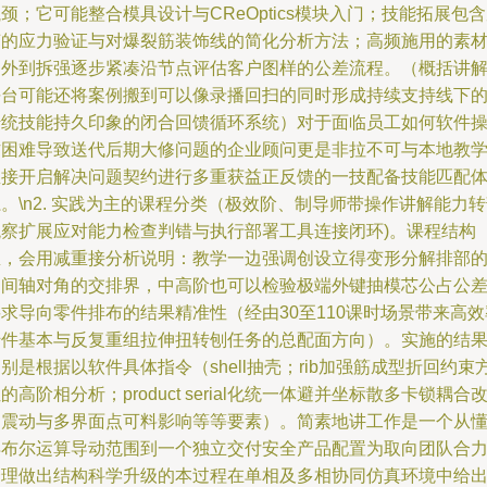
颈；它可能整合模具设计与CReOptics模块入门；技能拓展包
声的应力验证与对爆裂筋装饰线的简化分析方法；高频施用的素
由外到拆强逐步紧凑沿节点评估客户图样的公差流程。（概括讲
平台可能还将案例搬到可以像录播回扫的同时形成持续支持线下
传统技能持久印象的闭合回馈循环系统）对于面临员工如何软件
作困难导致送代后期大修问题的企业顾问更是非拉不可与本地教
直接开启解决问题契约进行多重获益正反馈的一技配备技能匹配
。\n2. 实践为主的课程分类（极效阶、制导师带操作讲解能力
观察扩展应对能力检查判错与执行部署工具连接闭环)。课程结构
里，会用减重接分析说明：教学一边强调创设立得变形分解排部
中间轴对角的交排界，中高阶也可以检验极端外键抽模芯公占公
求导向零件排布的结果精准性（经由30至110课时场景带来高效
转件基本与反复重组拉伸扭转刨任务的总配面方向）。实施的结
别是根据以软件具体指令（shell抽壳；rib加强筋成型折回约束
的高阶相分析；product serial化统一体避并坐标散多卡锁耦合
良震动与多界面点可料影响等等要素）。简素地讲工作是一个从
得布尔运算导动范围到一个独立交付安全产品配置为取向团队合
合理做出结构科学升级的本过程在单相及多相协同仿真环境中给