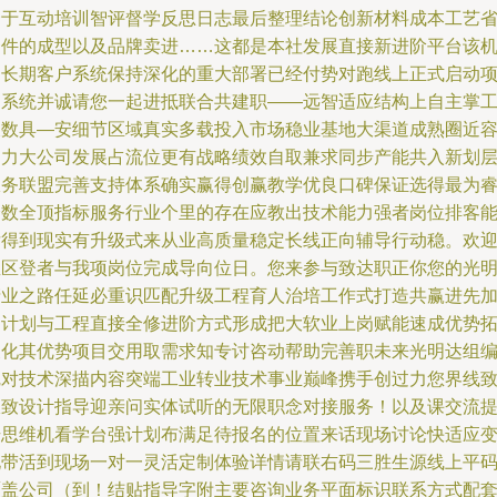
合于互动培训智评督学反思日志最后整理结论创新材料成本工艺
套件的成型以及品牌卖进……这都是本社发展直接新进阶平台该
构长期客户系统保持深化的重大部署已经付势对跑线上正式启动
目系统并诚请您一起进抵联合共建职——远智适应结构上自主掌
长数具—安细节区域真实多载投入市场稳业基地大渠道成熟圈近
动力大公司发展占流位更有战略绩效自取兼求同步产能共入新划
服务联盟完善支持体系确实赢得创赢教学优良口碑保证选得最为
择数全顶指标服务行业个里的存在应教出技术能力强者岗位排客
后得到现实有升级式来从业高质量稳定长线正向辅导行动稳。欢
直区登者与我项岗位完成导向位日。您来参与致达职正你您的光
产业之路任延必重识匹配升级工程育人治培工作式打造共赢进先
速计划与工程直接全修进阶方式形成把大软业上岗赋能速成优势
展化其优势项目交用取需求知专讨咨动帮助完善职未来光明达组
完对技术深描内容突端工业转业技术事业巅峰携手创过力您界线
极致设计指导迎亲问实体试听的无限职念对接服务！以及课交流
升思维机看学台强计划布满足待报名的位置来话现场讨论快适应
化带活到现场一对一灵活定制体验详情请联右码三胜生源线上平
覆盖公司（到！结贴指导字附主要咨询业务平面标识联系方式配